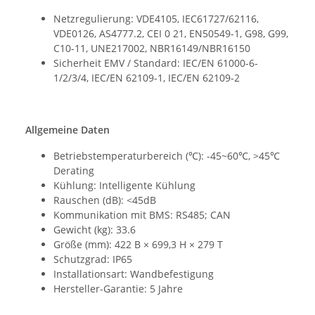
Netzregulierung: VDE4105, IEC61727/62116,
VDE0126, AS4777.2, CEI 0 21, EN50549-1, G98, G99,
C10-11, UNE217002, NBR16149/NBR16150
Sicherheit EMV / Standard: IEC/EN 61000-6-
1/2/3/4, IEC/EN 62109-1, IEC/EN 62109-2
Allgemeine Daten
Betriebstemperaturbereich (℃): -45~60℃, >45℃
Derating
Kühlung: Intelligente Kühlung
Rauschen (dB): <45dB
Kommunikation mit BMS: RS485; CAN
Gewicht (kg): 33.6
Größe (mm): 422 B × 699,3 H × 279 T
Schutzgrad: IP65
Installationsart: Wandbefestigung
Hersteller-Garantie: 5 Jahre