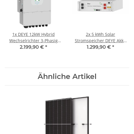
1x
DEYE 12kW Hybrid
2x
5 kWh Solar
Wechselrichter 3-Phasig
Stromspeicher DEYE Akku
Niederspannung 48V
Batterie 48V LiFePo4
2.199,90 €
*
1.299,90 €
*
Offgrid Notstrom
Ähnliche Artikel